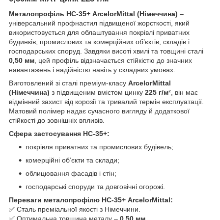
Металопрофіль НС-35+ ArcelorMittal (Німеччина)
–
універсальний профнастил підвищеної жорсткості, який
використовується для облаштування покрівлі приватних
будинків, промислових та комерційних об’єктів, складів і
господарських споруд. Завдяки висоті хвилі та товщині сталі
0,50 мм
, цей профіль відзначається стійкістю до значних
навантажень і надійністю навіть у складних умовах.
Виготовлений зі сталі преміум-класу
ArcelorMittal
(Німеччина)
з підвищеним вмістом цинку
225 г/м²
, він має
відмінний захист від корозії та тривалий термін експлуатації.
Матовий полімер надає сучасного вигляду й додаткової
стійкості до зовнішніх впливів.
Сфера застосування НС-35+:
покрівля приватних та промислових будівель;
комерційні об’єкти та склади;
облицювання фасадів і стін;
господарські споруди та довговічні огорожі.
Переваги металопрофілю НС-35+ ArcelorMittal:
✅ Сталь преміальної якості з Німеччини.
✅ Оптимальна товщина металу –
0,50 мм
.