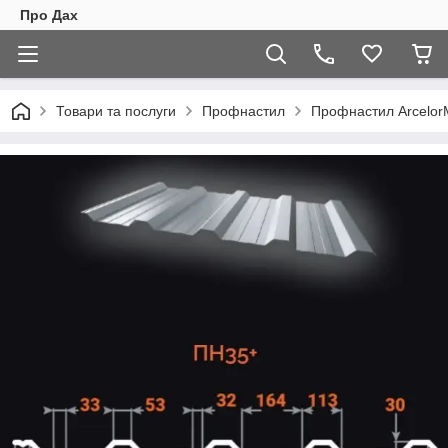
Про Дах
Товари та послуги
Профнастил
Профнастил ArcelorM