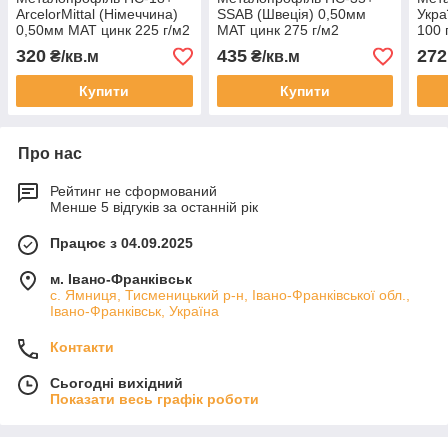
ArcelorMittal (Німеччина)
SSAB (Швеція) 0,50мм
Укра
0,50мм МАТ цинк 225 г/м2
МАТ цинк 275 г/м2
100 
320
435
272
₴/кв.м
₴/кв.м
Купити
Купити
Про нас
Рейтинг не сформований
Менше 5 відгуків за останній рік
Працює з 04.09.2025
м. Івано-Франківськ
с. Ямниця, Тисменицький р-н, Івано-Франківської обл.,
Івано-Франківськ, Україна
Контакти
Сьогодні вихідний
Показати весь графік роботи