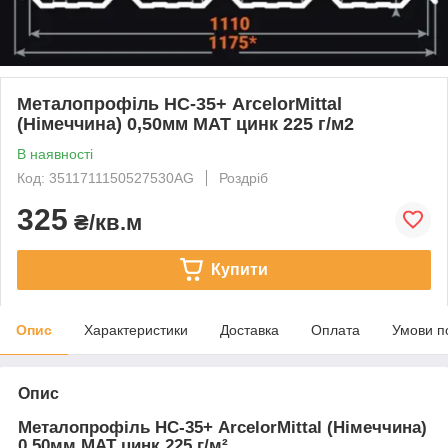
Металопрофіль НС-35+ ArcelorMittal
(Німеччина) 0,50мм МАТ цинк 225 г/м2
В наявності
Код: 3511711150527530AG
Роздріб
325
₴/кв.м
Купити
Опис
Характеристики
Доставка
Оплата
Умови п
Опис
Металопрофіль НС-35+ ArcelorMittal (Німеччина)
0,50мм МАТ цинк 225 г/м²