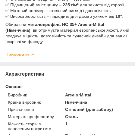
✅ Підвищений вміст цинку –
225 г/м²
для захисту від корозії.
✅ Матовий полімер – стильний вигляд і довговічність.
✅ Висока жорсткість – підходить для дахів з ухилом від
10°
.
Обираючи
металопрофіль НС-35+ ArcelorMittal
(Німеччина)
, ви отримуєте матеріал європейської якості, який
поєднує міцність, довговічність та сучасний дизайн для вашої
покрівлі чи фасаду.
Приховати
Характеристики
Основні
Виробник
ArcelorMittal
Країна виробник
Німеччина
Призначення
Стіновий (для забору)
Матеріал профнастилу
Сталь
Кількість сторін з
1
нанесеним покриттям