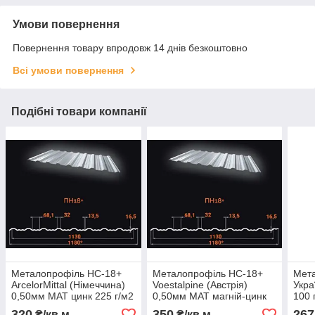
Умови повернення
Повернення товару впродовж 14 днів безкоштовно
Всі умови повернення
Подібні товари компанії
Металопрофіль НС-18+
Металопрофіль НС-18+
Мет
ArcelorMittal (Німеччина)
Voestalpine (Австрія)
Укра
0,50мм МАТ цинк 225 г/м2
0,50мм МАТ магній-цинк
100 
120 г/м2
320
350
267
₴/кв.м
₴/кв.м