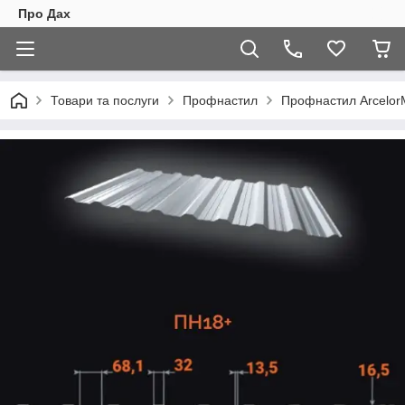
Про Дах
Товари та послуги
Профнастил
Профнастил ArcelorM