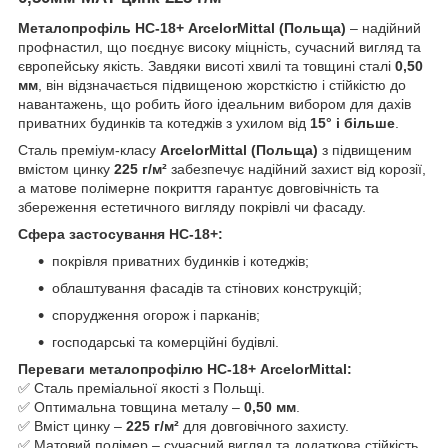
Металопрофіль НС-18+ ArcelorMittal (Польща)
– надійний
профнастил, що поєднує високу міцність, сучасний вигляд та
європейську якість. Завдяки висоті хвилі та товщині сталі
0,50
мм
, він відзначається підвищеною жорсткістю і стійкістю до
навантажень, що робить його ідеальним вибором для дахів
приватних будинків та котеджів з ухилом від
15° і більше
.
Сталь преміум-класу
ArcelorMittal (Польща)
з підвищеним
вмістом цинку
225 г/м²
забезпечує надійний захист від корозії,
а матове полімерне покриття гарантує довговічність та
збереження естетичного вигляду покрівлі чи фасаду.
Сфера застосування НС-18+:
покрівля приватних будинків і котеджів;
облаштування фасадів та стінових конструкцій;
спорудження огорож і парканів;
господарські та комерційні будівлі.
Переваги металопрофілю НС-18+ ArcelorMittal:
✅ Сталь преміальної якості з Польщі.
✅ Оптимальна товщина металу –
0,50 мм
.
✅ Вміст цинку –
225 г/м²
для довговічного захисту.
✅ Матовий полімер – сучасний вигляд та додаткова стійкість.