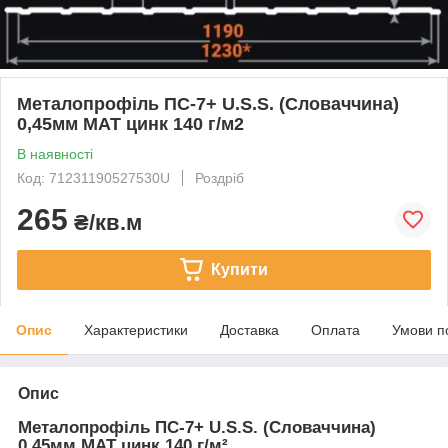
Металопрофіль ПС-7+ U.S.S. (Словаччина)
0,45мм МАТ цинк 140 г/м2
В наявності
Код: 71231190527530U
Роздріб
265
₴/кв.м
Купити
Опис
Характеристики
Доставка
Оплата
Умови п
Опис
Металопрофіль ПС-7+ U.S.S. (Словаччина)
0,45мм МАТ цинк 140 г/м²