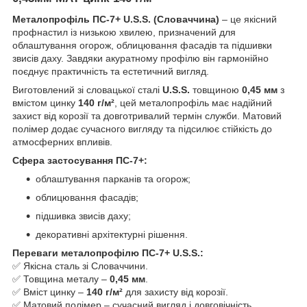
Металопрофіль ПС-7+ U.S.S. (Словаччина)
– це якісний
профнастил із низькою хвилею, призначений для
облаштування огорож, облицювання фасадів та підшивки
звисів даху. Завдяки акуратному профілю він гармонійно
поєднує практичність та естетичний вигляд.
Виготовлений зі словацької сталі
U.S.S.
товщиною
0,45 мм
з
вмістом цинку
140 г/м²
, цей металопрофіль має надійний
захист від корозії та довготривалий термін служби. Матовий
полімер додає сучасного вигляду та підсилює стійкість до
атмосферних впливів.
Сфера застосування ПС-7+:
облаштування парканів та огорож;
облицювання фасадів;
підшивка звисів даху;
декоративні архітектурні рішення.
Переваги металопрофілю ПС-7+ U.S.S.:
✅ Якісна сталь зі Словаччини.
✅ Товщина металу –
0,45 мм
.
✅ Вміст цинку –
140 г/м²
для захисту від корозії.
✅ Матовий полімер – сучасний вигляд і довговічність.