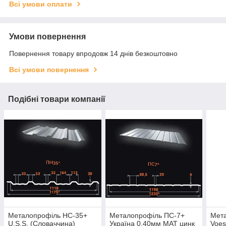
Всі умови оплати
Умови повернення
Повернення товару впродовж 14 днів безкоштовно
Всі умови повернення
Подібні товари компанії
Металопрофіль НС-35+
Металопрофіль ПС-7+
Мет
U.S.S. (Словаччина)
Україна 0,40мм МАТ цинк
Voes