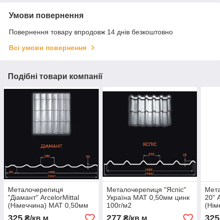
Умови повернення
Повернення товару впродовж 14 днів безкоштовно
Всі умови повернення
Подібні товари компанії
Металочерепиця
Металочерепиця "Яспіс"
Мет
"Діамант" ArcelorMittal
Україна МАТ 0,50мм цинк
20" A
(Німеччина) МАТ 0,50мм
100г/м2
(Нім
цинк 225г/м2
цинк
325
277
325
₴/кв.м
₴/кв.м