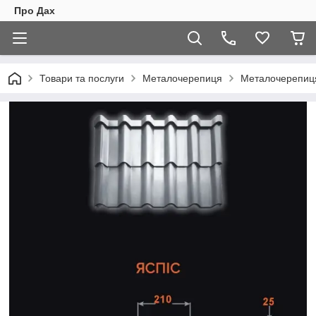
Про Дах
Товари та послуги
Металочерепиця
Металочерепиця