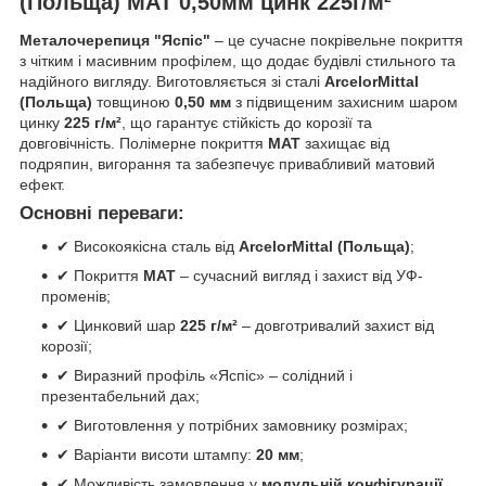
(Польща) МАТ 0,50мм цинк 225г/м²
Металочерепиця "Яспіс"
– це сучасне покрівельне покриття
з чітким і масивним профілем, що додає будівлі стильного та
надійного вигляду. Виготовляється зі сталі
ArcelorMittal
(Польща)
товщиною
0,50 мм
з підвищеним захисним шаром
цинку
225 г/м²
, що гарантує стійкість до корозії та
довговічність. Полімерне покриття
МАТ
захищає від
подряпин, вигорання та забезпечує привабливий матовий
ефект.
Основні переваги:
✔ Високоякісна сталь від
ArcelorMittal (Польща)
;
✔ Покриття
МАТ
– сучасний вигляд і захист від УФ-
променів;
✔ Цинковий шар
225 г/м²
– довготривалий захист від
корозії;
✔ Виразний профіль «Яспіс» – солідний і
презентабельний дах;
✔ Виготовлення у потрібних замовнику розмірах;
✔ Варіанти висоти штампу:
20 мм
;
✔ Можливість замовлення у
модульній конфігурації