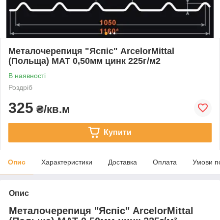
Металочерепиця "Яспіс" ArcelorMittal
(Польща) МАТ 0,50мм цинк 225г/м2
В наявності
Роздріб
325
₴/кв.м
Купити
Опис
Характеристики
Доставка
Оплата
Умови п
Опис
Металочерепиця "Яспіс" ArcelorMittal