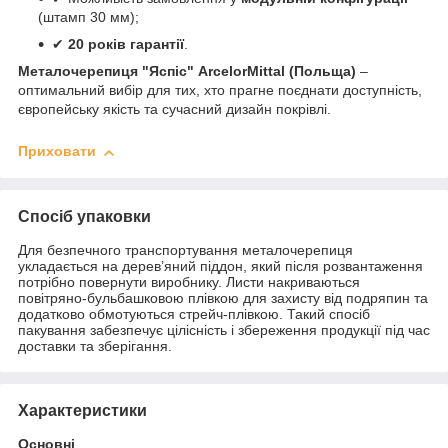
(штамп 30 мм);
✔
20 років гарантії
.
Металочерепиця "Яспіс" ArcelorMittal (Польща)
–
оптимальний вибір для тих, хто прагне поєднати доступність,
європейську якість та сучасний дизайн покрівлі.
Приховати
Спосіб упаковки
Для безпечного транспортування металочерепиця
укладається на дерев’яний піддон, який після розвантаження
потрібно повернути виробнику. Листи накриваються
повітряно-бульбашковою плівкою для захисту від подряпин та
додатково обмотуються стрейч-плівкою. Такий спосіб
пакування забезпечує цілісність і збереження продукції під час
доставки та зберігання.
Характеристики
Основні