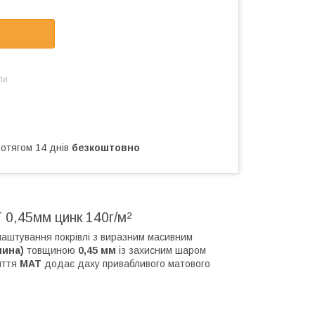
ли
ротягом 14 днів
безкоштовно
 0,45мм цинк 140г/м²
лаштування покрівлі з виразним масивним
чина)
товщиною
0,45 мм
із захисним шаром
риття
МАТ
додає даху привабливого матового