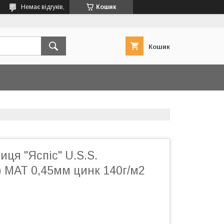
Немає відгуків,
Кошик
Кошик
ця "Яспіс" U.S.S.
 МАТ 0,45мм цинк 140г/м2