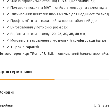
✔ Якісна європейська сталь від
U.S.S. (Словаччина)
;
✔ Полімерне покриття
МАТ
– стійкість кольору та захист від 
✔ Оптимальний цинковий шар
140 г/м²
для надійності та вигід
✔ Профіль «Яспіс» – масивний та презентабельний дах;
✔ Виготовлення у потрібних розмірах;
✔ Варіанти висоти штампу:
20, 25, 30, 35, 40 мм
;
✔ Можливість замовлення у
модульній конфігурації
(штамп 
✔
10 років гарантії
.
еталочерепиця "Яспіс" U.S.S.
– оптимальний баланс європейсько
арактеристики
Основні
иробник
U. S. Stee