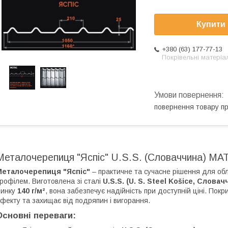
Купити
+380 (63) 177-77-13
Покрівельні матеріа
повернення товару п
Металочерепиця "Яспіс" U.S.S. (Словаччина) МАТ
Металочерепиця "Яспіс"
– практичне та сучасне рішення для об
рофілем. Виготовлена зі сталі
U.S.S. (U. S. Steel Košice, Словач
цинку
140 г/м²
, вона забезпечує надійність при доступній ціні. Пок
фекту та захищає від подряпин і вигорання.
Основні переваги: