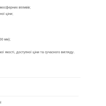
атмосферних впливів;
ної ціни;
30 мм);
ї якості, доступної ціни та сучасного вигляду.
l