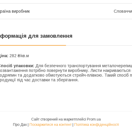
раїна виробник
Словачч
нформація для замовлення
іна:
282 ₴/кв.м
посіб упаковки:
Для безпечного транспортування металочерепиця
озвантаження потрібно повернути виробнику. Листи накриваються 
одряпин та додатково обмотуються стрейч-плівкою. Такий спосіб п
родукції під час доставки та зберігання.
Сайт створений на маркетплейсі
Prom.ua
Про Дах |
Поскаржитися на контент
|
Політика конфіденційності