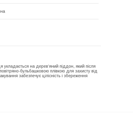
ина
 укладається на дерев’яний піддон, який після
повітряно-бульбашковою плівкою для захисту від
акування забезпечує цілісність і збереження