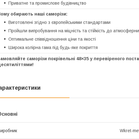
Приватне та промислове будівництво
Чому обирають наші саморізи:
Виготовлені згідно з європейськими стандартами
Пройшли випробування на міцність та стійкість до атмосферни
Оптимальне співвідношення ціни та якості
Широка колірна гама під будь-яке покриття
амовляйте саморізи покрівельні 48×35 у перевіреного пост
десятиліттями!
арактеристики
Основні
иробник
Wkret-me