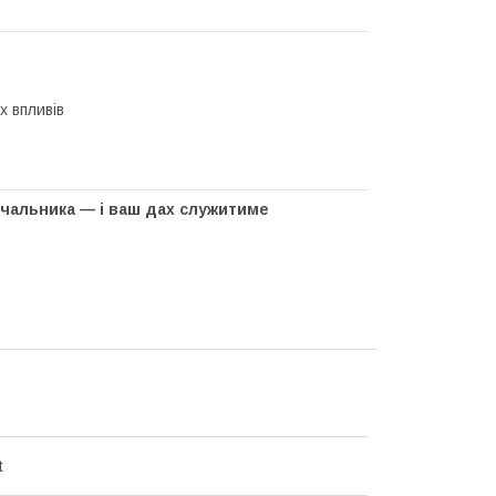
х впливів
ачальника — і ваш дах служитиме
t