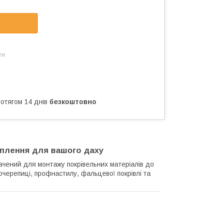
ли
ротягом 14 днів
безкоштовно
іплення для вашого даху
ачений для монтажу покрівельних матеріалів до
черепиці, профнастилу, фальцевої покрівлі та