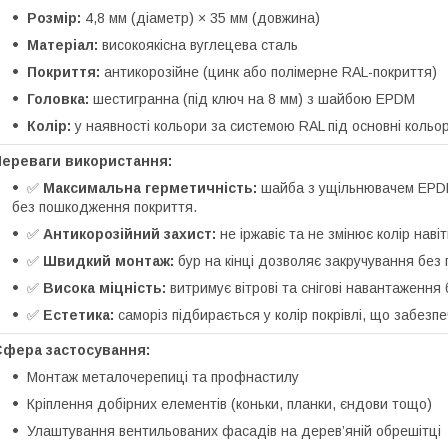
Розмір:
4,8 мм (діаметр) × 35 мм (довжина)
Матеріал:
високоякісна вуглецева сталь
Покриття:
антикорозійне (цинк або полімерне RAL-покриття)
Головка:
шестигранна (під ключ на 8 мм) з шайбою EPDM
Колір:
у наявності кольори за системою RAL під основні кольор
Переваги використання:
✅
Максимальна герметичність:
шайба з ущільнювачем EPDM
без пошкодження покриття.
✅
Антикорозійний захист:
не іржавіє та не змінює колір навіт
✅
Швидкий монтаж:
бур на кінці дозволяє закручування без
✅
Висока міцність:
витримує вітрові та снігові навантаження
✅
Естетика:
саморіз підбирається у колір покрівлі, що забезп
Сфера застосування:
Монтаж металочерепиці та профнастилу
Кріплення добірних елементів (коньки, планки, єндови тощо)
Улаштування вентильованих фасадів на дерев’яній обрешітці