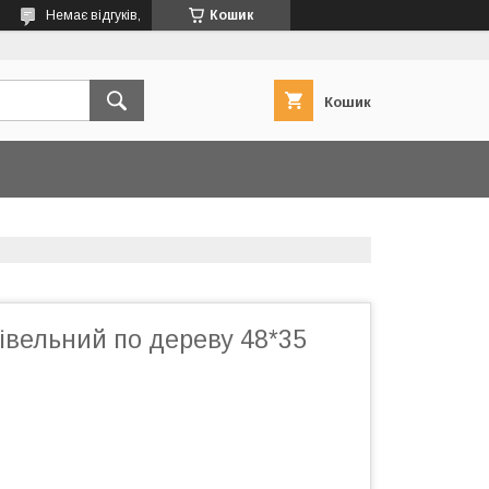
Немає відгуків,
Кошик
Кошик
івельний по дереву 48*35