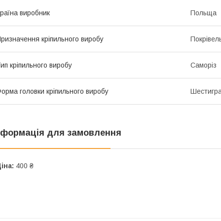
раїна виробник
Польща
ризначення кріпильного виробу
Покрівел
ип кріпильного виробу
Саморіз
орма головки кріпильного виробу
Шестигр
нформація для замовлення
іна:
400 ₴