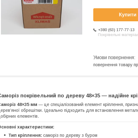
Купити
+380 (63) 177-77-13
Покрівельні матеріа
повернення товару п
Саморіз покрівельний по дереву 48×35 — надійне кр
Саморіз 48×35 мм
— це спеціалізований елемент кріплення, призн
ерев’яної обрешітки. Ідеально підходить для встановлення метало
обірних елементів.
сновні характеристики:
Тип кріплення:
саморіз по дереву з буром