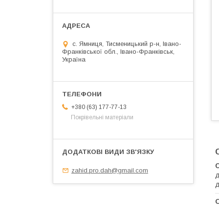
с. Ямниця, Тисменицький р-н, Івано-
Франківської обл., Івано-Франківськ,
Україна
+380 (63) 177-77-13
Покрівельні матеріали
zahid.pro.dah@gmail.com
д
д
О