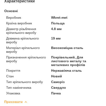
Характеристики
Основні
Виробник
Wkret-met
Країна виробник
Польща
Діаметр різьблення
4.8 мм
кріпильного виробу
Довжина кріпильного
19 мм
виробу
Матеріал кріпильного
Високоміцна сталь
виробу
Призначення кріпильного
Покрівельний, Для
виробу
листового металу та
металевих профілів
Покриття
Нержавіюча сталь
Стан
Новий
Тип кріпильного виробу
Саморіз
Тип накінечника
Свердло
Упаковка
Пачка
Приховати