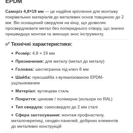
EPDM
Саморіз 4,8×19 мм
— це надійне кріплення для монтажу
покрівельних матеріалів до металевих основ товщиною до 2
мм. Він оснащений свердлом на кінці, що дозволяє
просвердлювати метал без попереднього отвору, що значно
пришвидшує монтаж та зменшує знос інструменту.
✅
Технічні характеристики:
Розмір:
4,8 × 19 мм
Призначення:
для металу (метал до металу)
Головка:
шестигранна під ключ 8 мм
Шайба:
пресшайба з вулканізованою EPDM-
ущільнювачем
Матеріал:
вуглецева сталь
Покриття:
цинкове / полімерне (кольори по RAL)
Тип свердла:
самосвердло до 2 мм сталі
Сфера застосування:
монтаж профнастилу,
металочерепиці, сендвіч-панелей, добірних елементів
до металевих конструкцій