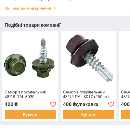
Всі умови повернення
Подібні товари компанії
Саморіз покрівельний
Саморіз покрівельний
Само
48*19 RAL 6020
48*19 RAL 8017 (250шт)
48*1
400
400
400
₴
₴/упаковка
Купити
Купити